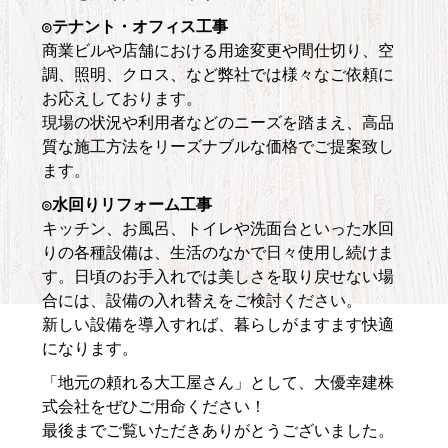
◎テナント・オフィス工事
商業ビルや店舗における用途変更や間仕切り、空
調、照明、クロス、など弊社では様々なご依頼に
お応えしております。
現場の状況や利用者などのニーズを踏まえ、高品
質な施工方法をリーズナブルな価格でご提案致し
ます。
◎水回りリフォーム工事
キッチン、お風呂、トイレや洗面台といった水回
りの各種設備は、生活のなかで日々使用し続けま
す。日頃のお手入れでは美しさを取り戻せない場
合には、設備の入れ替えをご検討ください。
新しい設備を導入すれば、暮らしがますます快適
になります。
「地元の頼れる大工屋さん」として、大優幸建株
式会社をぜひご用命ください！
最後までご覧いただきありがとうございました。