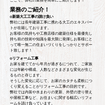
ここで、弊社の業務を簡単にご紹介します！
業務のご紹介！
◎新築大工工事の請け負い
弊社には長年建築工事に携わる大工のエキスパー
トが在籍しております。
お客様の気持ちや工務店様の建築仕様を最優先し
持ち前の技術や知識を最大限に発揮しお客様にと
って唯一無二の住まいづくりをしっかりとサポー
ト致します！
◎リフォーム工事
お家を建ててから年月が過ぎるにつれて、ご家族
には年齢や構成、人数などさまざまな変化が生じ
るものと存じます。
そうした変化に応じて、お家のカタチも柔軟につ
くり変えることがリフォーム工事の目的です。
弊社では内装や水まわりの更新、外壁の塗り替え
や屋根工事など、お住まいに関する幅広いリフォ
ームを請け負っています。