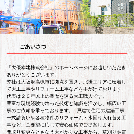
ごあいさつ
「大優幸建株式会社」のホームページにお越しいただき
ありがとうございます。
弊社は大阪府高槻市に拠点を置き、北摂エリアに密着し
て大工工事やリフォーム工事などを手がけております。
代表は２０年以上の業歴を誇る大工職人です。
豊富な現場経験で培った技術と知識を活かし、幅広い工
事のご依頼を承っております。 戸建て住宅の建築工事
一式請負いや各種物件のリフォーム・水回り入れ替え工
事など、ご要望に応じて安心価格でご提案します。
間取り変更をともなう大がかりな工事から、草刈りや電